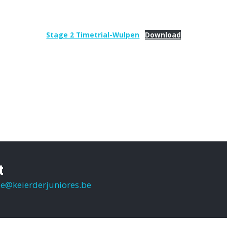
Stage 2 Timetrial-Wulpen
Download
t
ie@keierderjuniores.be