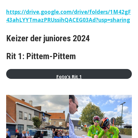
https://drive.google.com/drive/folders/1M42gF
43ahLYYTmazPRUssihQACEG03Ad?usp=sharing
Keizer der juniores 2024
Rit 1: Pittem-Pittem
Foto’s Rit 1