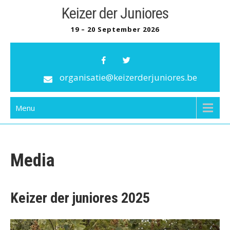
Skip
Keizer der Juniores
to
19 – 20 September 2026
content
organisatie@keizerderjuniores.be
Menu
Media
Keizer der juniores 2025