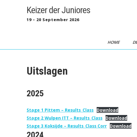
Skip
Keizer der Juniores
to
content
19 – 20 September 2026
HOME
D
Uitslagen
2025
Stage 1 Pittem – Results_Class
Download
Stage 2 Wulpen ITT – Results_Class
Download
Stage 3 Koksijde – Results_Class Corr
Download
2024