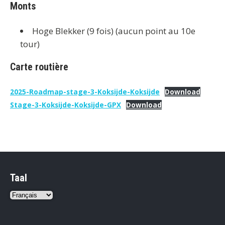
Monts
Hoge Blekker (9 fois) (aucun point au 10e
tour)
Carte routière
2025-Roadmap-stage-3-Koksijde-Koksijde
Download
Stage-3-Koksijde-Koksijde-GPX
Download
Taal
Choisir
une
langue