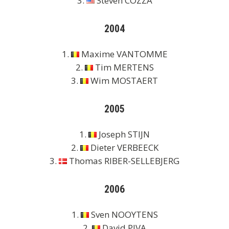
3.
Steven COZZA
2004
1.
Maxime VANTOMME
2.
Tim MERTENS
3.
Wim MOSTAERT
2005
1.
Joseph STIJN
2.
Dieter VERBEECK
3.
Thomas RIBER-SELLEBJERG
2006
1.
Sven NOOYTENS
2.
David PIVA