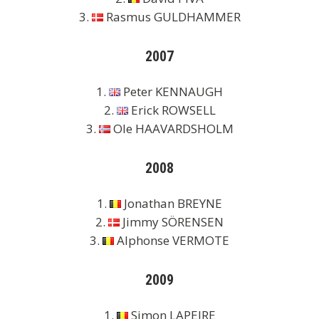
3.
Rasmus GULDHAMMER
2007
1.
Peter KENNAUGH
2.
Erick ROWSELL
3.
Ole HAAVARDSHOLM
2008
1.
Jonathan BREYNE
2.
Jimmy SÖRENSEN
3.
Alphonse VERMOTE
2009
1.
Simon LAPEIRE