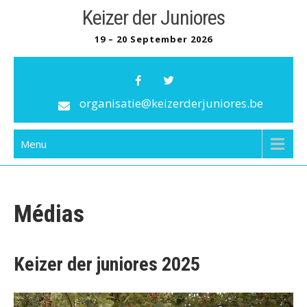
Skip
Keizer der Juniores
to
19 – 20 September 2026
content
organisatie@keizerderjuniores.be
Menu
Médias
Keizer der juniores 2025