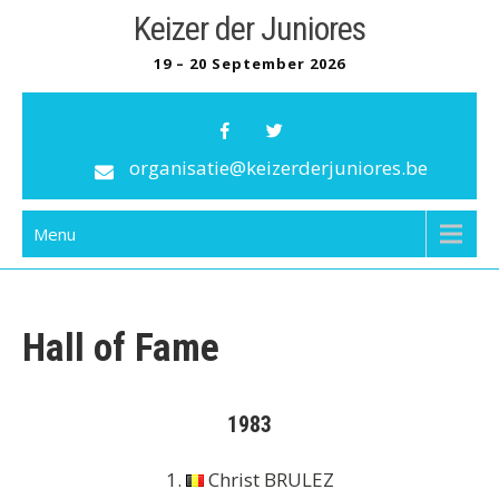
Skip
Keizer der Juniores
to
19 – 20 September 2026
content
organisatie@keizerderjuniores.be
Menu
Hall of Fame
1983
1.
Christ BRULEZ